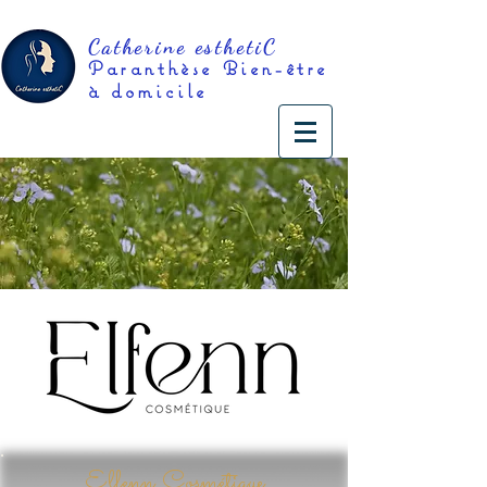
Catherine esthetiC
Paranthèse
Bien-être
à domicile
Elfenn Cosmétique