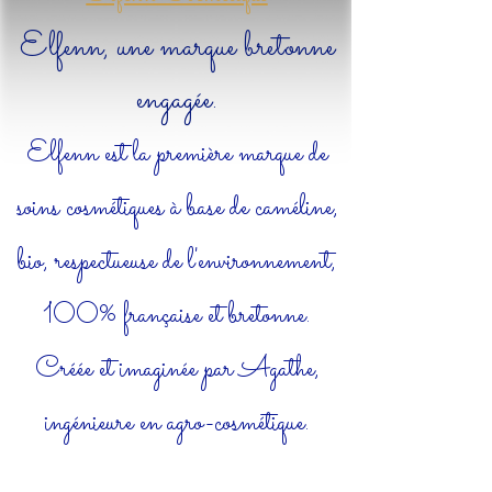
Elfenn, une marque bretonne
engagée.
​Elfenn est la première marque de
soins cosmétiques à base de caméline,
bio, respectueuse de l'environnement,
100% française et bretonne.
Créée et imaginée par Agathe,
ingénieure en agro-cosmétique.