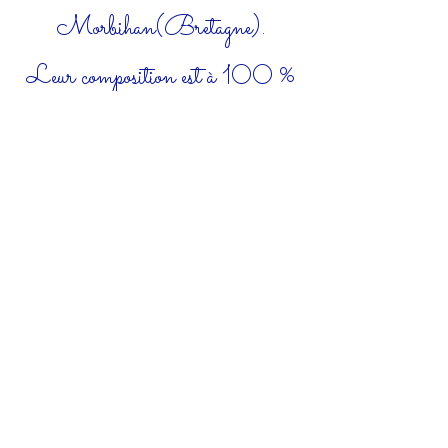
Morbihan(Bretagne).
Leur composition est à 100 %
d'origine naturelle, les ingrédients à
98 % d'origine bretonne
( 100 % français) et les flacons
sont en verre, recyclable et
réutilisable.
Vous pouvez passer commande au