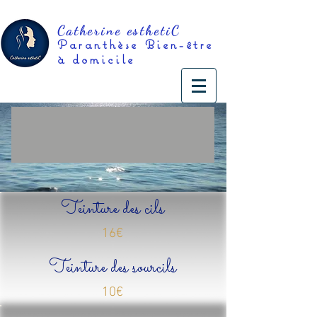
Catherine esthetiC
Paranthèse
Bien-être
à domicile
Teinture des cils
16
€
Teinture des sourcils
10€